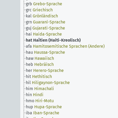
grb
Grebo-Sprache
grc
Griechisch
kal
Grönländisch
grn
Guaraní-Sprache
guj
Gujarati-Sprache
hai
Haida-Sprache
hat
Haïtien (Haiti-Kreolisch)
afa
Hamitosemitische Sprachen (Andere)
hau
Haussa-Sprache
haw
Hawaiisch
heb
Hebräisch
her
Herero-Sprache
hit
Hethitisch
hil
Hiligaynon-Sprache
him
Himachali
hin
Hindi
hmo
Hiri-Motu
hup
Hupa-Sprache
iba
Iban-Sprache