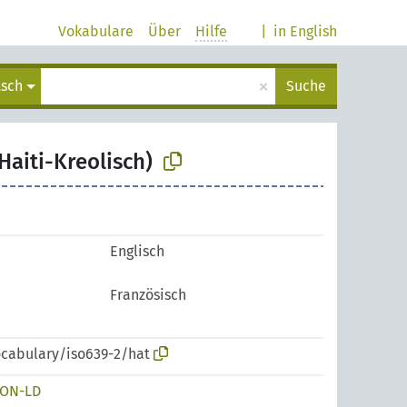
Vokabulare
Über
Hilfe
|
in English
×
tsch
Suche
Haiti-Kreolisch)
Englisch
Französisch
ocabulary/iso639-2/hat
SON-LD