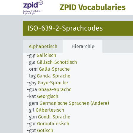
fin
Finnisch
ZPID Vocabularies
fiu
Finnougrische Sprachen (Andere)
fon
Fon-Sprache
fra
Französisch
ISO-639-2-Sprachcodes
fry
Friesisch
fur
Friulisch
ful
Ful
Alphabetisch
Hierarchie
gaa
Ga-Sprache
glg
Galicisch
gla
Gälisch-Schottisch
orm
Galla-Sprache
lug
Ganda-Sprache
gay
Gayo-Sprache
gba
Gbaya-Sprache
kat
Georgisch
gem
Germanische Sprachen (Andere)
gil
Gilbertesisch
gon
Gondi-Sprache
gor
Gorontalesisch
got
Gotisch