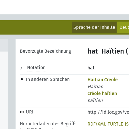
Sprache der Inhalte
Deu
hat
Haïtien (
Bevorzugte Bezeichnung
Notation
hat
In anderen Sprachen
Haitian Creole
Haitian
créole haïtien
haïtien
URI
http://id.loc.gov/v
Herunterladen des Begriffs
RDF/XML
TURTLE
J