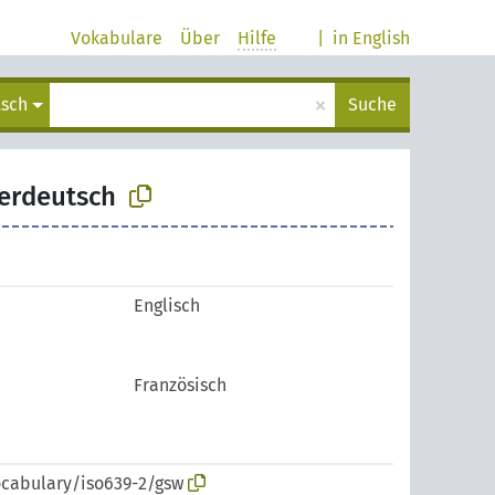
Vokabulare
Über
Hilfe
|
in English
×
tsch
Suche
erdeutsch
Englisch
Französisch
ocabulary/iso639-2/gsw