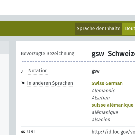
Sprache der Inhalte
Deu
gsw
Schweiz
Bevorzugte Bezeichnung
Notation
gsw
In anderen Sprachen
Swiss German
Alemannic
Alsatian
suisse alémanique
alémanique
alsacien
URI
http://id.loc.gov/v