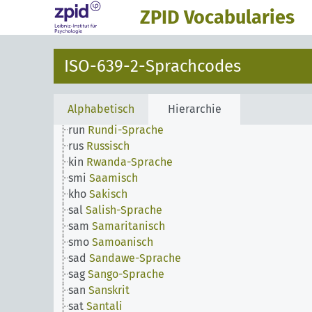
raj
Rajasthani
ZPID Vocabularies
rar
Rarotonganisch
roh
Rätoromanisch
qaa-qtz
Reserviert für lokale Verwendung
ISO-639-2-Sprachcodes
rom
Romani (Sprache)
roa
Romanische Sprachen (Andere)
loz
Rotse-Sprache
Alphabetisch
Hierarchie
ron
Rumänisch
run
Rundi-Sprache
rus
Russisch
kin
Rwanda-Sprache
smi
Saamisch
kho
Sakisch
sal
Salish-Sprache
sam
Samaritanisch
smo
Samoanisch
sad
Sandawe-Sprache
sag
Sango-Sprache
san
Sanskrit
sat
Santali