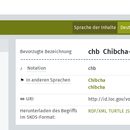
Sprache der Inhalte
Deu
chb
Chibcha
Bevorzugte Bezeichnung
Notation
chb
In anderen Sprachen
Chibcha
chibcha
URI
http://id.loc.gov/
Herunterladen des Begriffs
RDF/XML
TURTLE
J
im SKOS-Format: