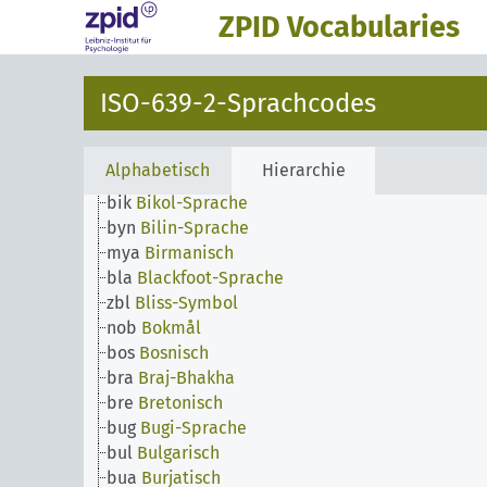
bis
Beach-la-mar
ZPID Vocabularies
bej
Bedauye
bal
Belutschisch
bem
Bemba-Sprache
ISO-639-2-Sprachcodes
ben
Bengali
ber
Berbersprachen (Andere)
bho
Bhojpuri
Alphabetisch
Hierarchie
bih
Bihari (Andere)
bik
Bikol-Sprache
byn
Bilin-Sprache
mya
Birmanisch
bla
Blackfoot-Sprache
zbl
Bliss-Symbol
nob
Bokmål
bos
Bosnisch
bra
Braj-Bhakha
bre
Bretonisch
bug
Bugi-Sprache
bul
Bulgarisch
bua
Burjatisch