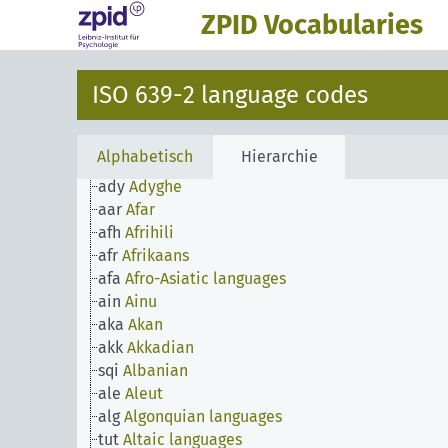
ZPID Vocabularies
ISO 639-2 language codes
abk
Abkhazian
ace
Achinese
ach
Acoli
Alphabetisch
Hierarchie
ada
Adangme
ady
Adyghe
aar
Afar
afh
Afrihili
afr
Afrikaans
afa
Afro-Asiatic languages
ain
Ainu
aka
Akan
akk
Akkadian
sqi
Albanian
ale
Aleut
alg
Algonquian languages
tut
Altaic languages