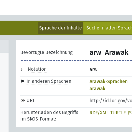
Sprache der Inhalte
Suche in allen Spra
arw
Arawak
Bevorzugte Bezeichnung
Notation
arw
In anderen Sprachen
Arawak-Sprachen
arawak
URI
http://id.loc.gov/v
Herunterladen des Begriffs
RDF/XML
TURTLE
J
im SKOS-Format: