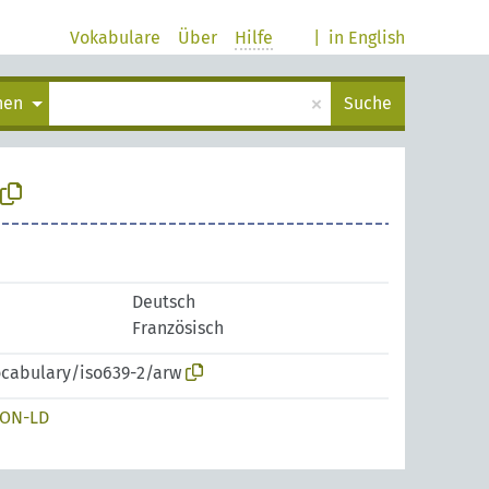
Vokabulare
Über
Hilfe
|
in English
×
chen
Suche
Deutsch
Französisch
ocabulary/iso639-2/arw
SON-LD