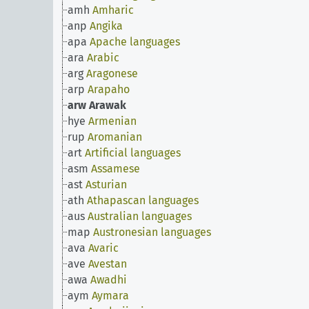
amh
Amharic
anp
Angika
apa
Apache languages
ara
Arabic
arg
Aragonese
arp
Arapaho
arw
Arawak
hye
Armenian
rup
Aromanian
art
Artificial languages
asm
Assamese
ast
Asturian
ath
Athapascan languages
aus
Australian languages
map
Austronesian languages
ava
Avaric
ave
Avestan
awa
Awadhi
aym
Aymara