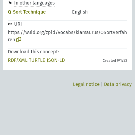
In other languages
Q-Sort Technique
English
URI
https://w3id.org/zpid/vocabs/klarsaurus/QSortVerfah
ren
Download this concept:
RDF/XML
TURTLE
JSON-LD
Created 9/1/22
Legal notice
|
Data privacy