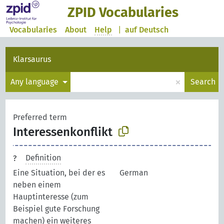
ZPID Vocabularies
Vocabularies
About
Help
|
auf Deutsch
Klarsaurus
×
Any language
Search
Preferred term
Interessenkonflikt
Definition
Eine Situation, bei der es
German
neben einem
Hauptinteresse (zum
Beispiel gute Forschung
machen) ein weiteres