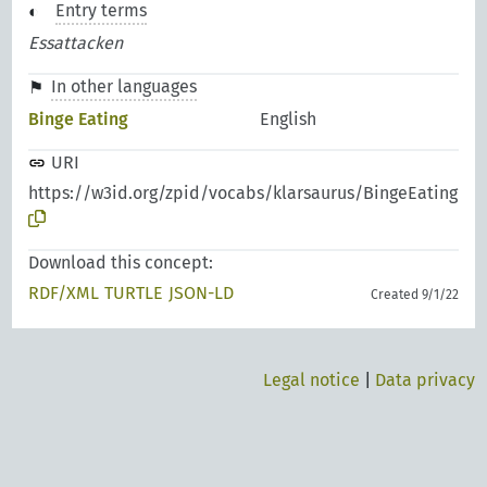
Entry terms
Essattacken
In other languages
Binge Eating
English
URI
https://w3id.org/zpid/vocabs/klarsaurus/BingeEating
Download this concept:
RDF/XML
TURTLE
JSON-LD
Created 9/1/22
Legal notice
|
Data privacy