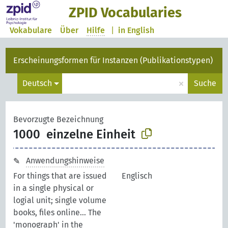
ZPID Vocabularies
Vokabulare
Über
Hilfe
|
in English
Erscheinungsformen für Instanzen (Publikationstypen)
×
Deutsch
Suche
Bevorzugte Bezeichnung
1000
einzelne Einheit
Anwendungshinweise
For things that are issued
Englisch
in a single physical or
logial unit; single volume
books, files online... The
'monograph' in the