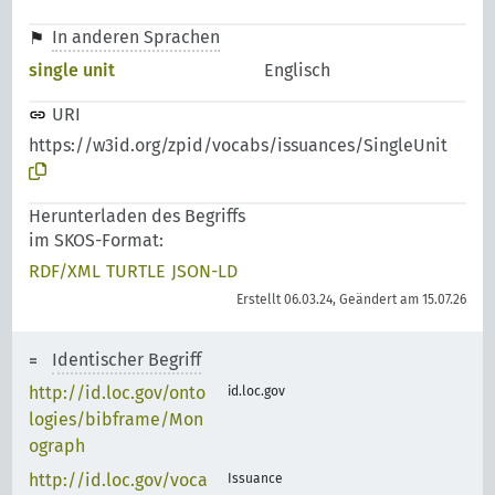
In anderen Sprachen
single unit
Englisch
URI
https://w3id.org/zpid/vocabs/issuances/SingleUnit
Herunterladen des Begriffs
im SKOS-Format:
RDF/XML
TURTLE
JSON-LD
Erstellt 06.03.24, Geändert am 15.07.26
Identischer Begriff
http://id.loc.gov/onto
id.loc.gov
logies/bibframe/Mon
ograph
http://id.loc.gov/voca
Issuance