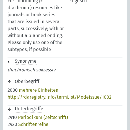
For continuing (=
Englisch
diachronic) resources like
journals or book series
that are issued in several
parts, successively; with or
without a planned ending.
Please only use one of the
subtypes, if possible
Synonyme
diachronisch sukzessiv
Oberbegriff
2000
mehrere Einheiten
http://rdaregistry.info/termList/ModeIssue/1002
Unterbegriffe
2910
Periodikum (Zeitschrift)
2920
Schriftenreihe