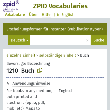
ZPID Vocabularies
Vokabulare
Über
Hilfe
|
in English
Erscheinungsformen für Instanzen (Publikationstypen)
×
Deutsch
Suche
einzelne Einheit
>
selbständige Einheit
>
Buch
Bevorzugte Bezeichnung
1210
Buch
Anwendungshinweise
For books in any medium,
Englisch
both printed and
electronic (epub, pdf,
mobi etc). Maps to